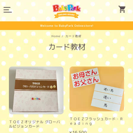
Welcome to BabyPark Onlinestore!
Home
カード教材
カード教材
ＴＯＥＺフラッシュカード・Ｒ
ＴＯＥＺオリジナル グローバ
ｅａｄｉｎｇ
ルビジョンカード
¥16,500